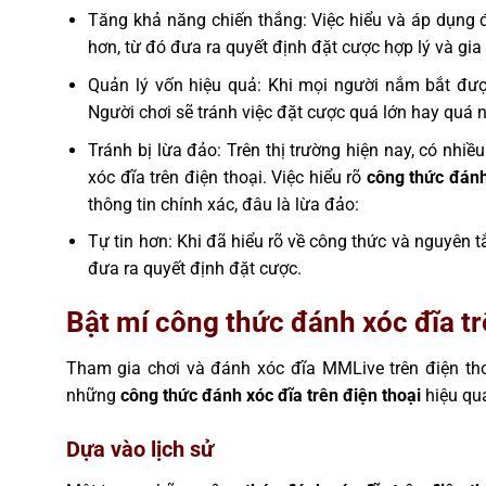
Tăng khả năng chiến thắng: Việc hiểu và áp dụng 
hơn, từ đó đưa ra quyết định đặt cược hợp lý và gia
Quản lý vốn hiệu quả: Khi mọi người nắm bắt đư
Người chơi sẽ tránh việc đặt cược quá lớn hay quá n
Tránh bị lừa đảo: Trên thị trường hiện nay, có nhi
xóc đĩa trên điện thoại. Việc hiểu rõ
công thức đánh
thông tin chính xác, đâu là lừa đảo:
Tự tin hơn: Khi đã hiểu rõ về công thức và nguyên tắ
đưa ra quyết định đặt cược.
Bật mí công thức đánh xóc đĩa tr
Tham gia chơi và đánh xóc đĩa MMLive trên điện thoạ
những
công thức đánh xóc đĩa trên điện thoại
hiệu qu
Dựa vào lịch sử