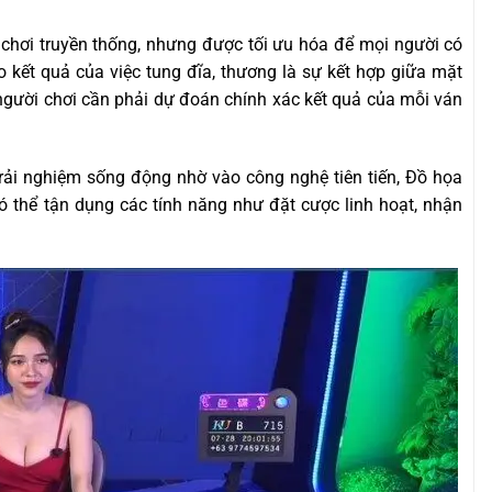
c chơi truyền thống, nhưng được tối ưu hóa để mọi người có
 kết quả của việc tung đĩa, thương là sự kết hợp giữa mặt
người chơi cần phải dự đoán chính xác kết quả của mỗi ván
 trải nghiệm sống động nhờ vào công nghệ tiên tiến, Đồ họa
ó thể tận dụng các tính năng như đặt cược linh hoạt, nhận