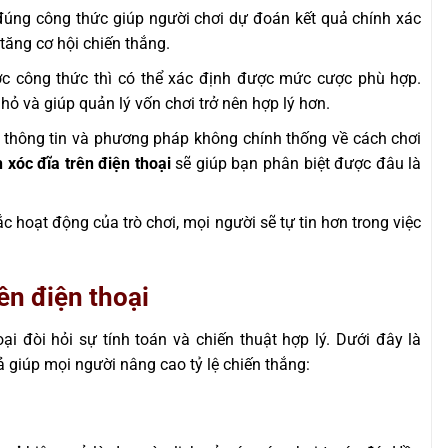
đúng công thức giúp người chơi dự đoán kết quả chính xác
 tăng cơ hội chiến thắng.
ợc công thức thì có thể xác định được mức cược phù hợp.
hỏ và giúp quản lý vốn chơi trở nên hợp lý hơn.
ều thông tin và phương pháp không chính thống về cách chơi
 xóc đĩa trên điện thoại
sẽ giúp bạn phân biệt được đâu là
c hoạt động của trò chơi, mọi người sẽ tự tin hơn trong việc
ên điện thoại
i đòi hỏi sự tính toán và chiến thuật hợp lý. Dưới đây là
ả giúp mọi người nâng cao tỷ lệ chiến thắng: