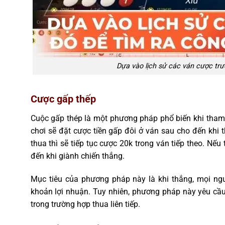
Dựa vào lịch sử các ván cược trư
Cược gấp thếp
Cuộc gấp thép là một phương pháp phổ biến khi tham 
chơi sẽ đặt cược tiền gấp đôi ở ván sau cho đến khi
thua thì sẽ tiếp tục cược 20k trong ván tiếp theo. Nếu
đến khi giành chiến thắng.
Mục tiêu của phương pháp này là khi thắng, mọi ng
khoản lợi nhuận. Tuy nhiên, phương pháp này yêu cầu
trong trường hợp thua liên tiếp.