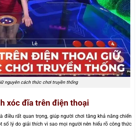
 giữ nguyên cách thức chơi truyền thống
 xóc đĩa trên điện thoại
à điều rất quan trọng, giúp người chơi tăng khả năng chiến
 số lý do giải thích vì sao mọi người nên hiểu rõ công thức