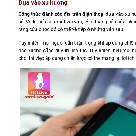
Dựa vào xu hướng
Công thức đánh xóc đĩa trên điện thoại
dựa vào xu hư
sẻ. Ví dụ nếu sau một vài ván, tỷ lệ thắng của cửa ch
rằng cửa cược đó có thể về tiếp ở những ván sau.
Tuy nhiên, mọi người cẩn thận trọng khi áp dụng chiến
nào xuống cũng duy trì liên tục. Tuy nhiên, nếu mọi
chơi thì việc áp dụng chiến lược có thể mang lại lợi ích.