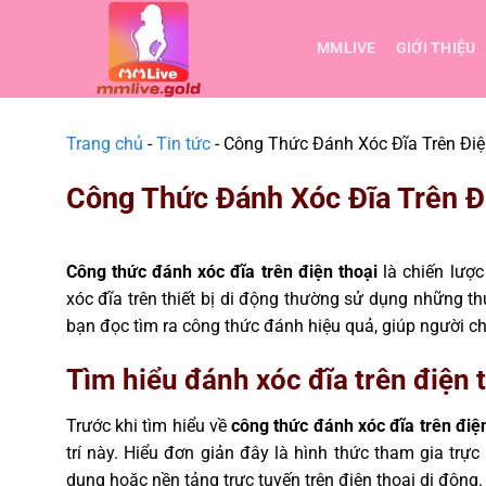
MMLIVE
GIỚI THIỆU
Trang chủ
-
Tin tức
-
Công Thức Đánh Xóc Đĩa Trên Điệ
Công Thức Đánh Xóc Đĩa Trên Đ
Công thức đánh xóc đĩa trên điện thoại
là chiến lược
xóc đĩa trên thiết bị di động thường sử dụng những thu
bạn đọc tìm ra công thức đánh hiệu quả, giúp người chơ
Tìm hiểu đánh xóc đĩa trên điện t
Trước khi tìm hiểu về
công thức đánh xóc đĩa trên điệ
trí này. Hiểu đơn giản đây là hình thức tham gia trự
dụng hoặc nền tảng trực tuyến trên điện thoại di động.