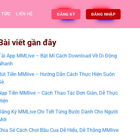
N TỨC
LIÊN HỆ
ĐĂNG KÝ
ĐĂNG NHẬP
Bài viết gần đây
Tải App MMLive – Bật Mí Cách Download Về Di Động
Nhanh
Rút Tiền MMlive – Hướng Dẫn Cách Thực Hiện Suôn
Sẻ
Nạp Tiền MMlive – Cách Thao Tác Đơn Giản, Dễ Thực
Hiện
Đăng Ký MMLive Chi Tiết Từng Bước Dành Cho Người
Mới
Chia Sẻ Cách Chơi Bầu Cua Dễ Hiểu, Dễ Thắng MMlive