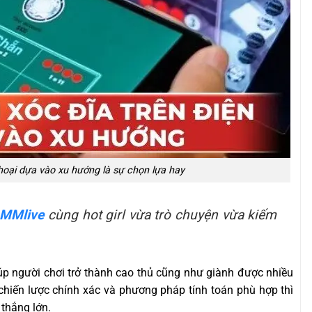
hoại dựa vào xu hướng là sự chọn lựa hay
 MMlive
cùng hot girl vừa trò chuyện vừa kiếm
úp người chơi trở thành cao thủ cũng như giành được nhiều
chiến lược chính xác và phương pháp tính toán phù hợp thì
 thắng lớn.