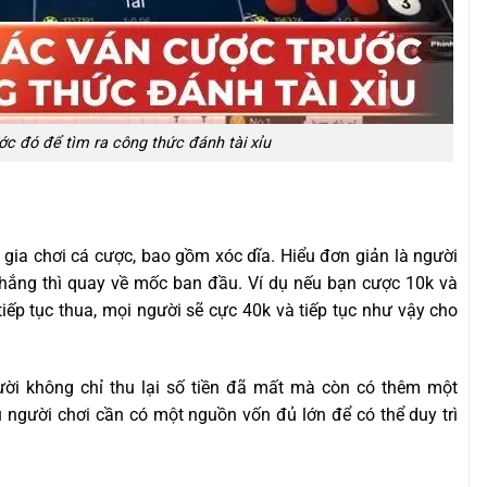
ớc đó để tìm ra công thức đánh tài xỉu
gia chơi cá cược, bao gồm xóc dĩa. Hiểu đơn giản là người
 thắng thì quay về mốc ban đầu. Ví dụ nếu bạn cược 10k và
 tiếp tục thua, mọi người sẽ cực 40k và tiếp tục như vậy cho
ười không chỉ thu lại số tiền đã mất mà còn có thêm một
 người chơi cần có một nguồn vốn đủ lớn để có thể duy trì